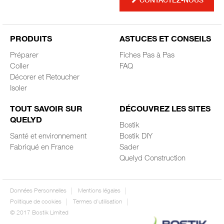
CONTACTEZ-NOUS
PRODUITS
ASTUCES ET CONSEILS
Préparer
Fiches Pas à Pas
Coller
FAQ
Décorer et Retoucher
Isoler
TOUT SAVOIR SUR
DÉCOUVREZ LES SITES
QUELYD
Bostik
Santé et environnement
Bostik DIY
Fabriqué en France
Sader
Quelyd Construction
Données Personnelles
Mentions légales
Politique de cookies
Termes d'utilisation
© 2017 Bostik Limited