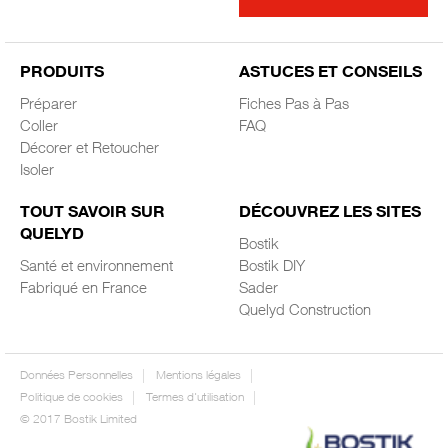
PRODUITS
ASTUCES ET CONSEILS
Préparer
Fiches Pas à Pas
Coller
FAQ
Décorer et Retoucher
Isoler
TOUT SAVOIR SUR
DÉCOUVREZ LES SITES
QUELYD
Bostik
Santé et environnement
Bostik DIY
Fabriqué en France
Sader
Quelyd Construction
Données Personnelles
Mentions légales
Politique de cookies
Termes d'utilisation
© 2017 Bostik Limited