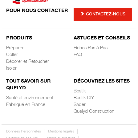
POUR NOUS CONTACTER
CONTACTEZ-NOUS
PRODUITS
ASTUCES ET CONSEILS
Préparer
Fiches Pas à Pas
Coller
FAQ
Décorer et Retoucher
Isoler
TOUT SAVOIR SUR
DÉCOUVREZ LES SITES
QUELYD
Bostik
Santé et environnement
Bostik DIY
Fabriqué en France
Sader
Quelyd Construction
Données Personnelles
Mentions légales